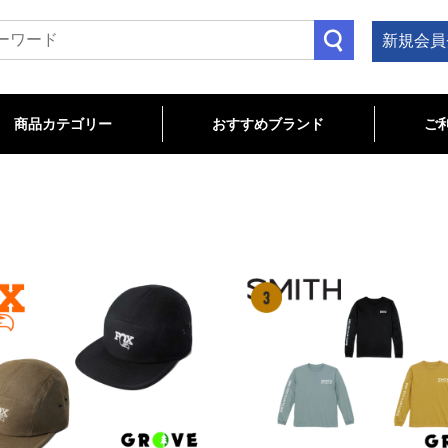
新規会員
商品カテゴリー
おすすめブランド
ご
TB関連
OAD関連
LOSEOUT/特価商品
cannondale
Bianchi
CHROMAG
MAVIC
ENVE
TITLE MTB
MAGURA
Troy Lee Designs
ROTOR
wahoo
マウンテン･クロス･フレーム
コンポーネント
ステム
ハンドルバー
サドル
シートポスト
ヘルメット･プロテクター
ペダル
グリップ
ホイール･タイヤ･チューブ
ハブ･リム
フロントフォーク
ヘッドパーツ
アパレル
ケミカル
ツール
ホームトレーナー
ロードバイク･フレーム
コンポーネント
ホイール･タイヤ･チューブ
サドル
ペダル
バーテープ
ヘルメット･シューズ
アパレル
サイクルコンピュータ
ライト
ボトルケージ
バッグ･ストレージ
スタンド
ケミカル
ツール