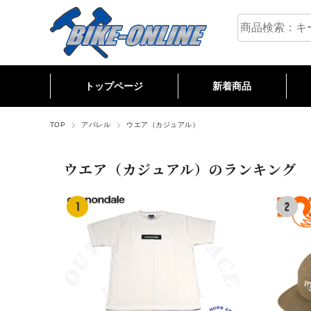
トップページ
新着商品
M
R
C
TOP
アパレル
ウエア（カジュアル）
ウエア（カジュアル）のランキング