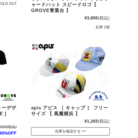
SOLD OUT
ャードハット スピードロゴ【
GROVE青葉台 】
¥3,850
(税込)
在庫 2個
ロイリーデザ
apis アピス ［ キャップ ］ フリー
E ]
サイズ 【 風魔横浜 】
¥1,265
(税込)
,630
(税込)
在庫を確認する
30%OFF