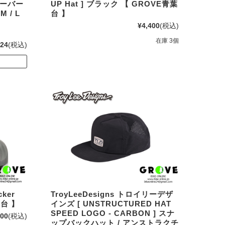
ルオーバー
UP Hat ] ブラック 【 GROVE青葉
 / L
台 】
¥4,400
(税込)
在庫 3個
924
(税込)
cker
TroyLeeDesigns トロイリーデザ
葉台 】
インズ [ UNSTRUCTURED HAT
SPEED LOGO - CARBON ] スナ
300
(税込)
ップバックハット / アンストラクチ