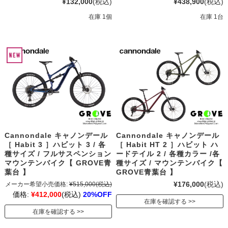
¥132,000
(税込)
¥438,900
(税込)
在庫 1個
在庫 1台
Cannondale キャノンデール
Cannondale キャノンデール
［ Habit 3 ］ハビット 3 / 各
［ Habit HT 2 ］ハビット ハ
種サイズ / フルサスペンション
ードテイル 2 / 各種カラー /各
マウンテンバイク【 GROVE青
種サイズ / マウンテンバイク【
葉台 】
GROVE青葉台 】
¥176,000
(税込)
メーカー希望小売価格:
¥515,000
(税込)
価格:
¥412,000
(税込)
20%OFF
在庫を確認する
在庫を確認する