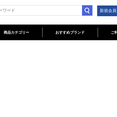
新規会員
商品カテゴリー
おすすめブランド
ご
TB関連
OAD関連
LOSEOUT/特価商品
cannondale
Bianchi
CHROMAG
MAVIC
ENVE
TITLE MTB
MAGURA
Troy Lee Designs
ROTOR
wahoo
マウンテン･クロス･フレーム
コンポーネント
ステム
ハンドルバー
サドル
シートポスト
ヘルメット･プロテクター
ペダル
グリップ
ホイール･タイヤ･チューブ
ハブ･リム
フロントフォーク
ヘッドパーツ
アパレル
ケミカル
ツール
ホームトレーナー
ロードバイク･フレーム
コンポーネント
ホイール･タイヤ･チューブ
サドル
ペダル
バーテープ
ヘルメット･シューズ
アパレル
サイクルコンピュータ
ライト
ボトルケージ
バッグ･ストレージ
スタンド
ケミカル
ツール