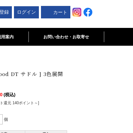
登録
ログイン
カート
利用案内
お問い合わせ・お取寄せ
お問い合わせ
未掲載商品･お取寄せ商品について
ood DT サドル ] 3色展開
80
(税込)
ト還元 140ポイント～]
個