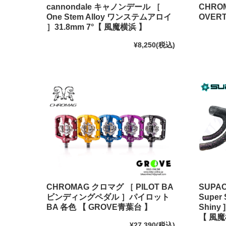
cannondale キャノンデール ［
CHRO
One Stem Alloy ワンステムアロイ
OVER
］31.8mm 7°【 風魔横浜 】
¥8,250
(税込)
CHROMAG クロマグ ［ PILOT BA
SUPAC
ビンディングペダル ］パイロット
Super 
BA 各色 【 GROVE青葉台 】
Shin
【 風魔
¥27,390
(税込)