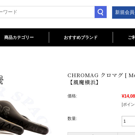
新規会員
商品カテゴリー
おすすめブランド
ご
TB関連
OAD関連
LOSEOUT/特価商品
cannondale
Bianchi
CHROMAG
MAVIC
ENVE
TITLE MTB
MAGURA
Troy Lee Designs
ROTOR
wahoo
マウンテン･クロス･フレーム
コンポーネント
ステム
ハンドルバー
サドル
シートポスト
ヘルメット･プロテクター
ペダル
グリップ
ホイール･タイヤ･チューブ
ハブ･リム
フロントフォーク
ヘッドパーツ
アパレル
ケミカル
ツール
ホームトレーナー
ロードバイク･フレーム
コンポーネント
ホイール･タイヤ･チューブ
サドル
ペダル
バーテープ
ヘルメット･シューズ
アパレル
サイクルコンピュータ
ライト
ボトルケージ
バッグ･ストレージ
スタンド
ケミカル
ツール
CHROMAG クロマグ [ M
【風魔横浜】
¥14,0
価格:
[ポイン
数量: