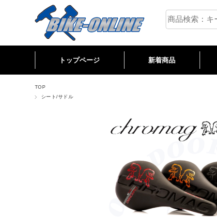
トップページ
新着商品
M
R
C
TOP
シート/サドル