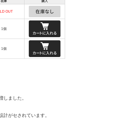
在庫
購入
LD OUT
1個
1個
増しました。
設計がセされています。