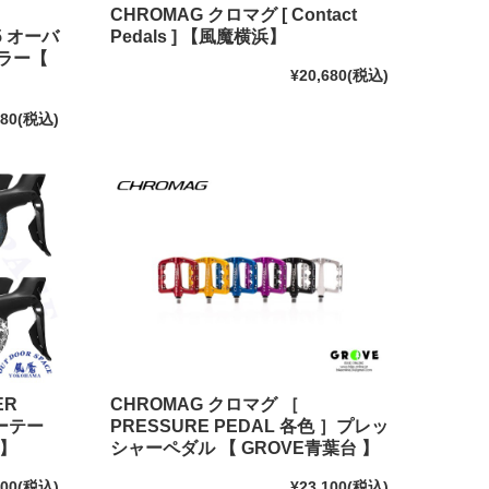
CHROMAG クロマグ [ Contact
25 オーバ
Pedals ] 【風魔横浜】
カラー【
¥20,680
(税込)
880
(税込)
ER
CHROMAG クロマグ ［
バーテー
PRESSURE PEDAL 各色 ］プレッ
 】
シャーペダル 【 GROVE青葉台 】
500
(税込)
¥23,100
(税込)