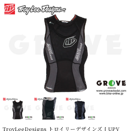
TroyLeeDesigns トロイリーデザインズ [ UPV