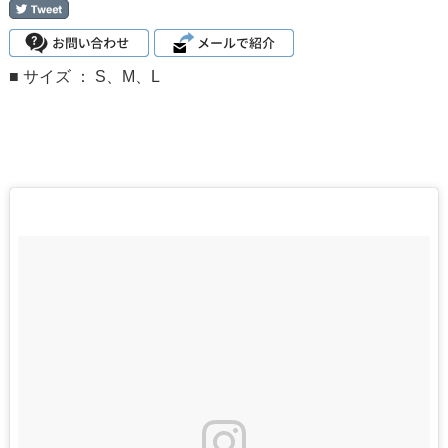
■ サイズ ： S、M、L