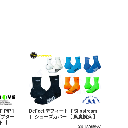
 P/P ]
DeFeet デフィート［ Slipstream
ダプター
］ シューズカバー 【 風魔横浜 】
スト【
¥4,180
(税込)