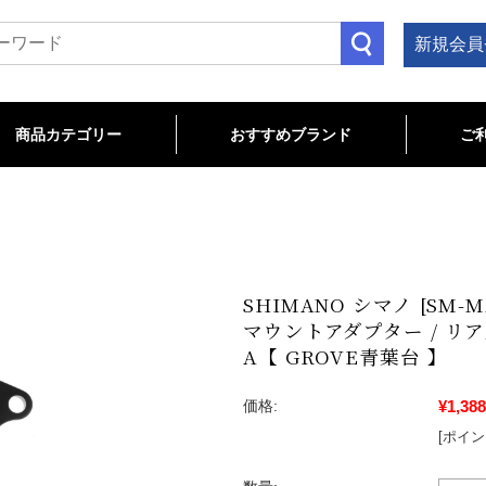
新規会員
商品カテゴリー
おすすめブランド
ご
TB関連
OAD関連
LOSEOUT/特価商品
cannondale
Bianchi
CHROMAG
MAVIC
ENVE
TITLE MTB
MAGURA
Troy Lee Designs
ROTOR
wahoo
マウンテン･クロス･フレーム
コンポーネント
ステム
ハンドルバー
サドル
シートポスト
ヘルメット･プロテクター
ペダル
グリップ
ホイール･タイヤ･チューブ
ハブ･リム
フロントフォーク
ヘッドパーツ
アパレル
ケミカル
ツール
ホームトレーナー
ロードバイク･フレーム
コンポーネント
ホイール･タイヤ･チューブ
サドル
ペダル
バーテープ
ヘルメット･シューズ
アパレル
サイクルコンピュータ
ライト
ボトルケージ
バッグ･ストレージ
スタンド
ケミカル
ツール
SHIMANO シマノ [SM-MA
マウントアダプター / リア
A【 GROVE青葉台 】
¥1,388
価格:
[ポイン