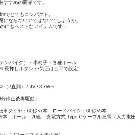
おすすめの商品です。
36.4mでとてもコンパクト。
魔にならないのではないでしょうか。
るのにもベストなアイテムです！
ンテンバイク）・車椅子・各種ボール
イッチOn:長押しボタン ※気圧は△▽で設定
2直列）7.4V / 3.7WH
10分停止後再駆動）
般自転車タイヤ：60秒×7本 ロードバイク：60秒×5本
本 ボール：20個 充電方式 Type-Cケーブル充電（入力電圧
R表示（Uマークスイッチ切替）