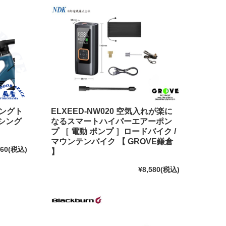
ロングト
ELXEED-NW020 空気入れが楽に
シング
なるスマートハイパーエアーポン
プ ［ 電動 ポンプ ］ロードバイク /
マウンテンバイク 【 GROVE鎌倉
460
(税込)
】
¥8,580
(税込)