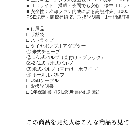
■ LEDライト：搭載／夜間でも安心（懐中LEDラ
■ 安全性：冷却ファン内蔵による高熱対策、10
PSE認定・商標登録済、取扱説明書・1年間保証
■ 付属品
□ 収納袋
□ ストラップ
□ タイヤポンプ用アダプター
① 米式チューブ
②-1 仏式バルブ（直付け・ブラック）
②-2 仏式→米式バルブ
③ 米式バルブ（直付け・ホワイト）
④ ボール用バルブ
□ USBケーブル
□ 取扱説明書
□ 1年保証書（取扱説明書内に記載）
この商品を見た人はこんな商品も見