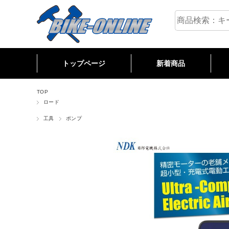
トップページ
新着商品
M
R
C
TOP
ロード
工具
ポンプ