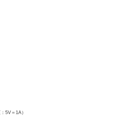
：5V＝1A）