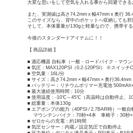
大変な思いをして空気を入れる事から回避できる
また、実測値は高さ74.2mm x 幅47mm x 奥行 
このサイズなら、背中のポケットへ収納しても邪
そして、本体重量が130gと軽量なので、携帯す
今後のスタンダードアイテムに！！
【 商品詳細 】
■ 適応機器 自転車（一般・ロードバイク・マウ
■ 気圧：MAX120PSI（0.2-120PSI） ※ス
■ 空気量：16L/分
■ サイズ：高さ74.2mm × 幅47mm × 奥行36.4mm
■ バッテリー：リチウムポリマー充電池 500mAh×2（
■ 最大連続使用時間：10分
■ 使用温度：-10℃～45℃（高温時は自動停止、
■ 総重量：本体130g
■ エアポンプの能力（40PSI / 2.7BAR時）一
マウンテンバイク：70秒×4本 車椅子：30秒×5
■ ゼロからの充電：約1時間
■ 気圧センサー：内蔵／設定気圧で自動停止
■ 圧力単位：デジタル液晶表示：PSI表示・BA