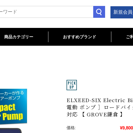
新規会員
商品カテゴリー
おすすめブランド
ご
TB関連
OAD関連
LOSEOUT/特価商品
cannondale
Bianchi
CHROMAG
MAVIC
ENVE
TITLE MTB
MAGURA
Troy Lee Designs
ROTOR
wahoo
マウンテン･クロス･フレーム
コンポーネント
ステム
ハンドルバー
サドル
シートポスト
ヘルメット･プロテクター
ペダル
グリップ
ホイール･タイヤ･チューブ
ハブ･リム
フロントフォーク
ヘッドパーツ
アパレル
ケミカル
ツール
ホームトレーナー
ロードバイク･フレーム
コンポーネント
ホイール･タイヤ･チューブ
サドル
ペダル
バーテープ
ヘルメット･シューズ
アパレル
サイクルコンピュータ
ライト
ボトルケージ
バッグ･ストレージ
スタンド
ケミカル
ツール
ELXEED-SIX Electri
電動 ポンプ ］ロードバイ
対応 【 GROVE鎌倉 】
¥9,800
価格: