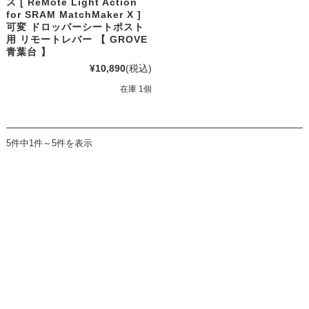
ス [ ReMote Light Action
for SRAM MatchMaker X ]
可変 ドロッパーシートポスト
用 リモートレバー 【 GROVE
青葉台 】
¥10,890
(税込)
在庫 1個
5件中1件～5件を表示