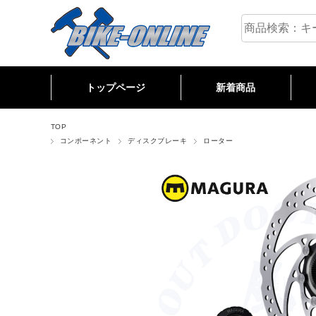
トップページ
新着商品
M
R
C
TOP
コンポーネント
ディスクブレーキ
ローター