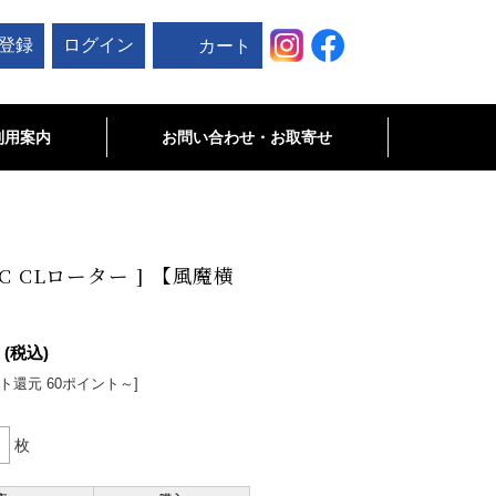
登録
ログイン
カート
利用案内
お問い合わせ・お取寄せ
お問い合わせ
未掲載商品･お取寄せ商品について
-C CLローター ] 【風魔横
(税込)
ト還元 60ポイント～]
枚