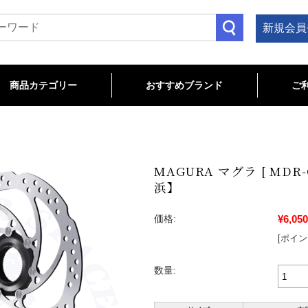
新規会員
商品カテゴリー
おすすめブランド
ご
TB関連
OAD関連
LOSEOUT/特価商品
cannondale
Bianchi
CHROMAG
MAVIC
ENVE
TITLE MTB
MAGURA
Troy Lee Designs
ROTOR
wahoo
マウンテン･クロス･フレーム
コンポーネント
ステム
ハンドルバー
サドル
シートポスト
ヘルメット･プロテクター
ペダル
グリップ
ホイール･タイヤ･チューブ
ハブ･リム
フロントフォーク
ヘッドパーツ
アパレル
ケミカル
ツール
ホームトレーナー
ロードバイク･フレーム
コンポーネント
ホイール･タイヤ･チューブ
サドル
ペダル
バーテープ
ヘルメット･シューズ
アパレル
サイクルコンピュータ
ライト
ボトルケージ
バッグ･ストレージ
スタンド
ケミカル
ツール
MAGURA マグラ [ MDR
浜】
¥6,050
価格:
[ポイン
数量: