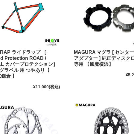
WRAP ライドラップ ［
MAGURA マグラ [ センタ
d Protection ROAD /
アダプター ] 純正ディスク
VAL カバープロテクション］
専用 【風魔横浜】
 グラベル 用 つやあり【
¥5,
E鎌倉 】
¥11,000
(税込)